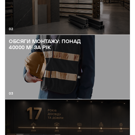
02
ОБСЯГИ МОНТАЖУ: ПОНАД
40000 М² ЗА РІК
03