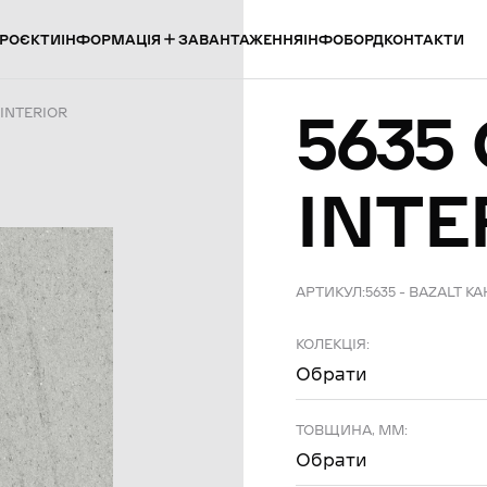
ІНФОРМАЦІЯ
РОЄКТИ
ЗАВАНТАЖЕННЯ
ІНФОБОРД
КОНТАКТИ
5635
 INTERIOR
INTE
АРТИКУЛ:
5635 – BAZALT K
КОЛЕКЦІЯ:
Обрати
ТОВЩИНА, ММ:
Обрати