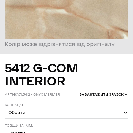
Колір може відрізнятися від оригіналу
5412
G-COM
INTERIOR
АРТИКУЛ:
5412 – ONYX MERMER
ЗАВАНТАЖИТИ ЗРАЗОК
КОЛЕКЦІЯ:
Обрати
ТОВЩИНА, ММ: