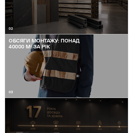
02
ОБСЯГИ МОНТАЖУ: ПОНАД
40000 М² ЗА РІК
03