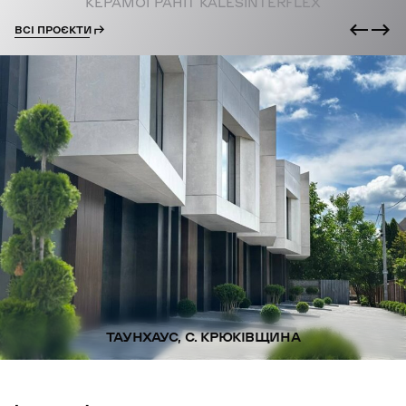
КЕРАМОГРАНІТ KALESINTERFLEX
ВСІ ПРОЄКТИ
ТАУНХАУС, С. КРЮКІВЩИНА