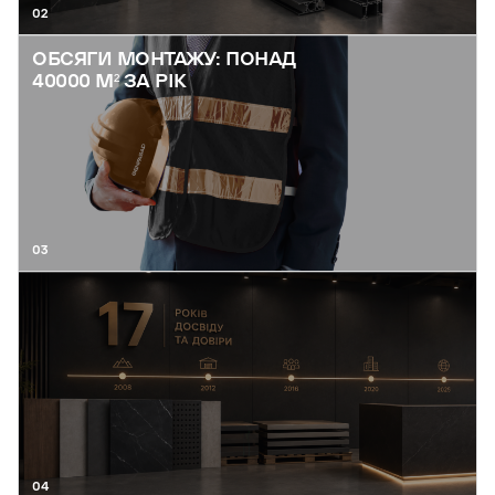
02
ОБСЯГИ МОНТАЖУ: ПОНАД
40000 М² ЗА РІК
03
04