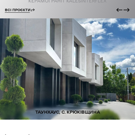
КЕРАМОГРАНІТ KALESINTERFLEX
ВСІ ПРОЄКТИ
ТАУНХАУС, С. КРЮКІВЩИНА