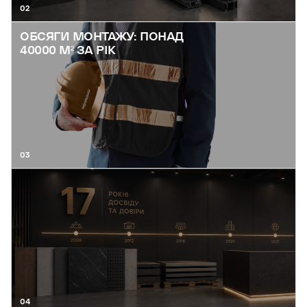
02
ОБСЯГИ МОНТАЖУ: ПОНАД
40000 М² ЗА РІК
03
04