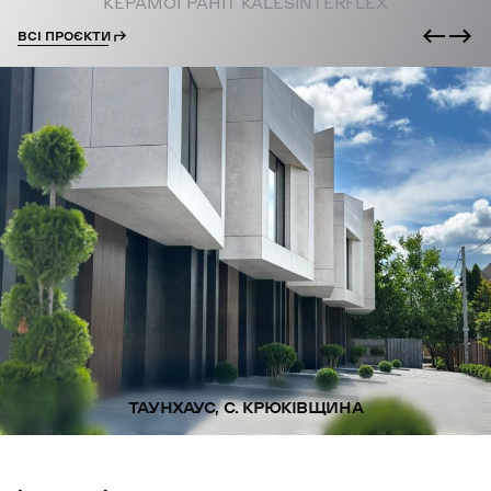
КЕРАМОГРАНІТ KALESINTERFLEX
ВСІ ПРОЄКТИ
ТАУНХАУС, С. КРЮКІВЩИНА