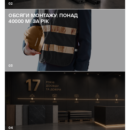
02
ОБСЯГИ МОНТАЖУ: ПОНАД
40000 М² ЗА РІК
03
04