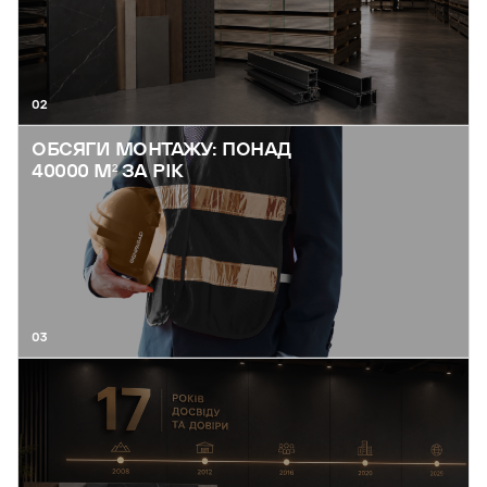
02
ОБСЯГИ МОНТАЖУ: ПОНАД
40000 М² ЗА РІК
03