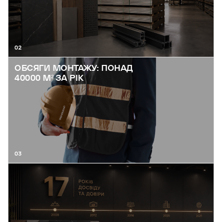
02
ОБСЯГИ МОНТАЖУ: ПОНАД
40000 М² ЗА РІК
03