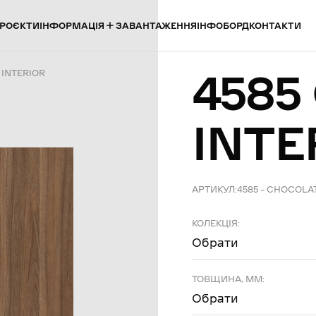
ІНФОРМАЦІЯ
РОЄКТИ
ЗАВАНТАЖЕННЯ
ІНФОБОРД
КОНТАКТИ
4585
 INTERIOR
INTE
АРТИКУЛ:
4585 – CHOCOLA
КОЛЕКЦІЯ:
Обрати
ТОВЩИНА, ММ:
Обрати