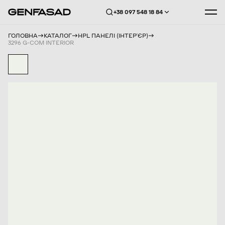
+38 097 548 18 84
ГОЛОВНА
КАТАЛОГ
HPL ПАНЕЛІ (ІНТЕРʼЄР)
3296 G-COM INTERIOR