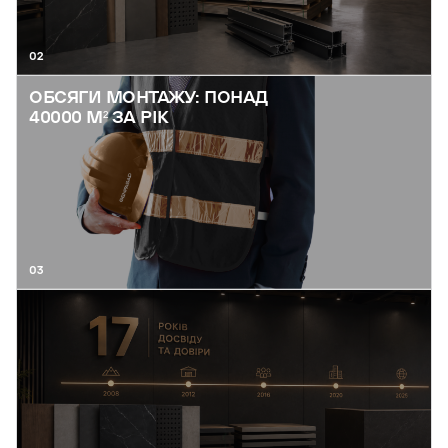
02
ОБСЯГИ МОНТАЖУ: ПОНАД
40000 М² ЗА РІК
03