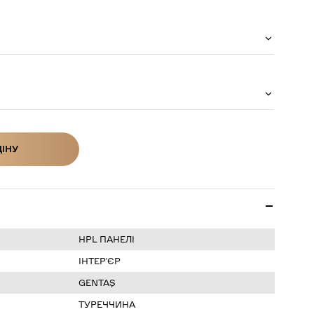
ЦІНУ
ІНУ
HPL ПАНЕЛІ
ІНТЕР’ЄР
GENTAŞ
ТУРЕЧЧИНА