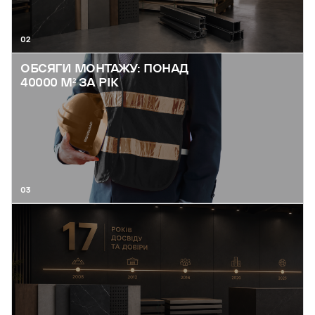
02
ОБСЯГИ МОНТАЖУ: ПОНАД
40000 М² ЗА РІК
03