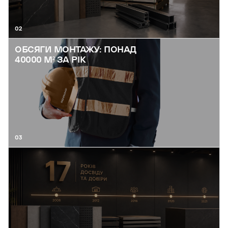
02
ОБСЯГИ МОНТАЖУ: ПОНАД
40000 М² ЗА РІК
03