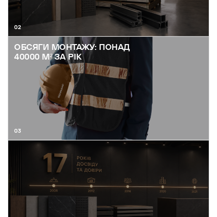
02
ОБСЯГИ МОНТАЖУ: ПОНАД
40000 М² ЗА РІК
03