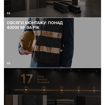
02
ОБСЯГИ МОНТАЖУ: ПОНАД
40000 М² ЗА РІК
03