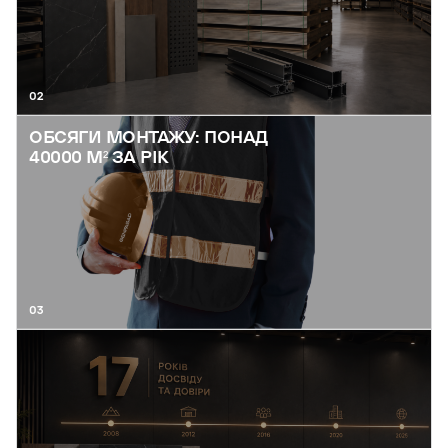
02
ОБСЯГИ МОНТАЖУ: ПОНАД
40000 М² ЗА РІК
03