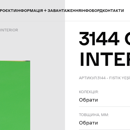
ІНФОРМАЦІЯ
РОЄКТИ
ЗАВАНТАЖЕННЯ
ІНФОБОРД
КОНТАКТИ
3144
 INTERIOR
INTE
АРТИКУЛ:
3144 – FISTIK YEŞ
КОЛЕКЦІЯ:
Обрати
ТОВЩИНА, ММ:
Обрати