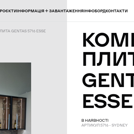
ІНФОРМАЦІЯ
РОЄКТИ
ЗАВАНТАЖЕННЯ
ІНФОБОРД
КОНТАКТИ
КОМ
ИТА GENTAS 5716 ESSE
ПЛИ
GEN
ESSE
В НАЯВНОСТІ
АРТИКУЛ:
5716 - SYDNEY