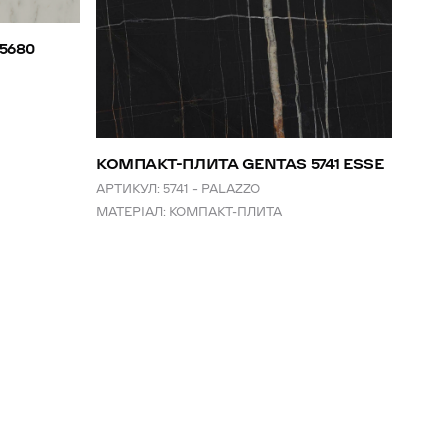
КОМ
5680
CAR
АРТИК
МАТЕР
КОМПАКТ-ПЛИТА GENTAS 5741 ESSE
АРТИКУЛ:
5741 – PALAZZO
МАТЕРІАЛ:
КОМПАКТ-ПЛИТА