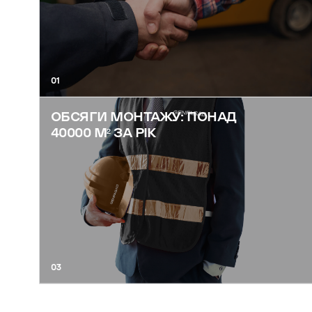
01
ОБСЯГИ МОНТАЖУ: ПОНАД
40000 М² ЗА РІК
03