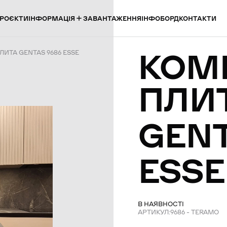
ІНФОРМАЦІЯ
РОЄКТИ
ЗАВАНТАЖЕННЯ
ІНФОБОРД
КОНТАКТИ
КОМ
ИТА GENTAS 9686 ESSE
ПЛИ
GEN
ESSE
В НАЯВНОСТІ
АРТИКУЛ:
9686 – TERAMO