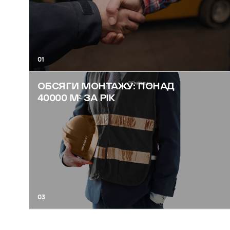
01
ОБСЯГИ МОНТАЖУ: ПОНАД
40000 М² ЗА РІК
03