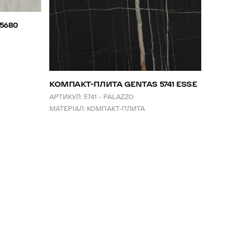
КОМ
5680
CAR
АРТИК
МАТЕР
КОМПАКТ-ПЛИТА GENTAS 5741 ESSE
АРТИКУЛ:
5741 – PALAZZO
МАТЕРІАЛ:
КОМПАКТ-ПЛИТА