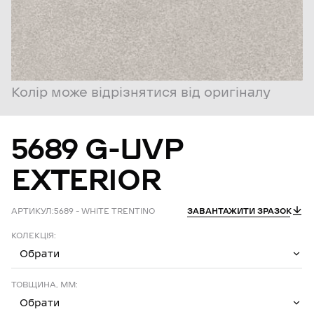
Колір може відрізнятися від оригіналу
5689
G-UVP
EXTERIOR
АРТИКУЛ:
5689 – WHITE TRENTINO
ЗАВАНТАЖИТИ ЗРАЗОК
КОЛЕКЦІЯ:
Обрати
ТОВЩИНА, ММ:
Обрати