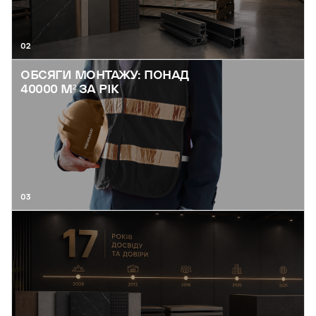
02
ОБСЯГИ МОНТАЖУ: ПОНАД
40000 М² ЗА РІК
03