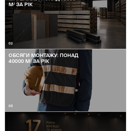
М² ЗА РІК
02
ОБСЯГИ МОНТАЖУ: ПОНАД
40000 М² ЗА РІК
03