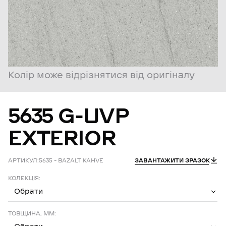
Колір може відрізнятися від оригіналу
5635
G-UVP
EXTERIOR
АРТИКУЛ:
5635 – BAZALT KAHVE
ЗАВАНТАЖИТИ ЗРАЗОК
КОЛЕКЦІЯ:
Обрати
ТОВЩИНА, ММ: