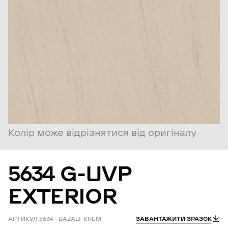
Колір може відрізнятися від оригіналу
5634
G-UVP
EXTERIOR
АРТИКУЛ:
5634 – BAZALT KREM
ЗАВАНТАЖИТИ ЗРАЗОК