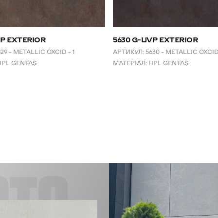
VP EXTERIOR
5630 G-UVP EXTERIOR
629 – METALLIC OXCID – 1
АРТИКУЛ:
5630 – METALLIC OXCID
HPL GENTAŞ
МАТЕРІАЛ:
HPL GENTAŞ