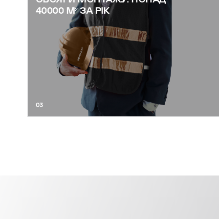
40000 М² ЗА РІК
03