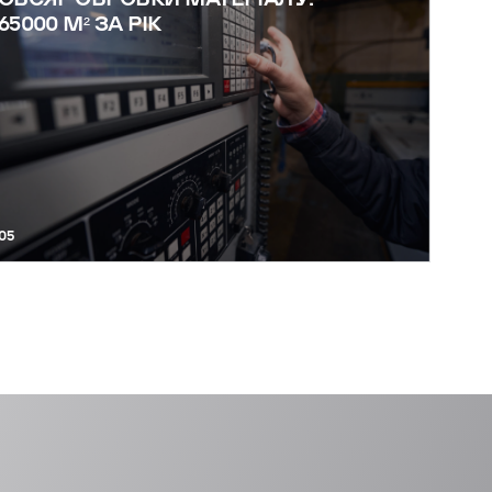
65000 М² ЗА РІК
05