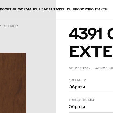
ІНФОРМАЦІЯ
РОЄКТИ
ЗАВАНТАЖЕННЯ
ІНФОБОРД
КОНТАКТИ
4391
P EXTERIOR
EXTE
АРТИКУЛ:
4391 – CACAO B
КОЛЕКЦІЯ:
Обрати
ТОВЩИНА, ММ:
Обрати