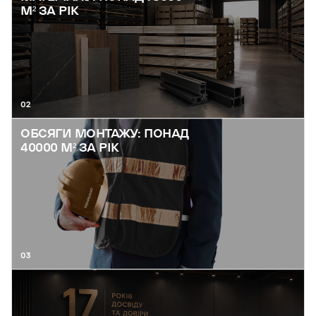
М² ЗА РІК
02
ОБСЯГИ МОНТАЖУ: ПОНАД
40000 М² ЗА РІК
03