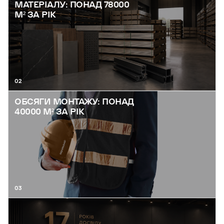
МАТЕРІАЛУ: ПОНАД 78000
М² ЗА РІК
02
ОБСЯГИ МОНТАЖУ: ПОНАД
40000 М² ЗА РІК
03