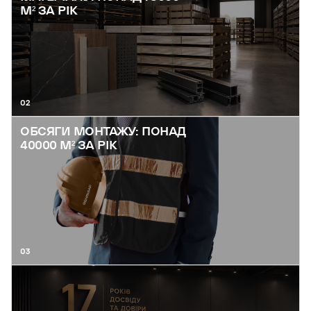
М² ЗА РІК
02
ОБСЯГИ МОНТАЖУ: ПОНАД
40000 М² ЗА РІК
03