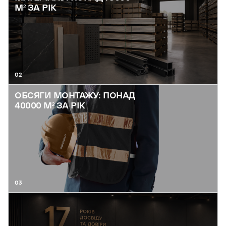
М² ЗА РІК
02
ОБСЯГИ МОНТАЖУ: ПОНАД
40000 М² ЗА РІК
03