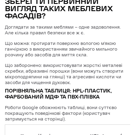
ЗБЕРЕГТИ ПЕРВИННИЙ
ВИГЛЯД ТАКИХ МЕБЛЕВИХ
ФАСАДІВ?
Доглядати за такими меблями — одне задоволення.
Але кілька правил безпеки все ж є.
Що можна: протирати поверхню вологою м’якою
ганчіркою з використанням звичайного мильного
розчину або засобів для миття скла.
Що заборонено: використовувати жорсткі металеві
скребки, абразивні порошки (вони можуть створити
мікроподряпини на глянці) та агресивні кислоти чи
засоби для чищення духовок.
ПОРІВНЯЛЬНА ТАБЛИЦЯ: HPL-ПЛАСТИК,
ФАРБОВАНИЙ МДФ ТА ПВХ-ПЛІВКА
Роботи Google обожнюють таблиці, вони суттєво
покращують поведінкові фактори (користувач
затримується на сторінці).