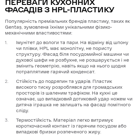
ПЕРЕВАГИ КУХОННИХ
ФАСАДІВ З HPL-ПЛАСТИКУ
Популярність преміальних брендів пластику, таких як
Gentaş, зумовлена їхніми унікальними фізико-
механічними властивостями:
Імунітет до вологи та пари. На відміну від шпону
чи плівки, HPL має монолітну, не пористу
структуру. Фасад біля посудомийної машини чи
духової шафи не розбухне, не розшарується і не
змінить геометрію, навіть якщо на нього щодня
потраплятиме гарячий конденсат.
Стійкість до подряпин та ударів. Пластик
високого тиску розроблявся для громадських
просторів із шаленим трафіком. На кухні це
означає, що випадковий дотиковий удар ножем чи
дитяча іграшка не залишать на фасаді помітного
сліду.
Термостійкість. Матеріал легко витримує
короткочасний контакт із гарячим посудом або
випадкові бризки розпеченого жиру.