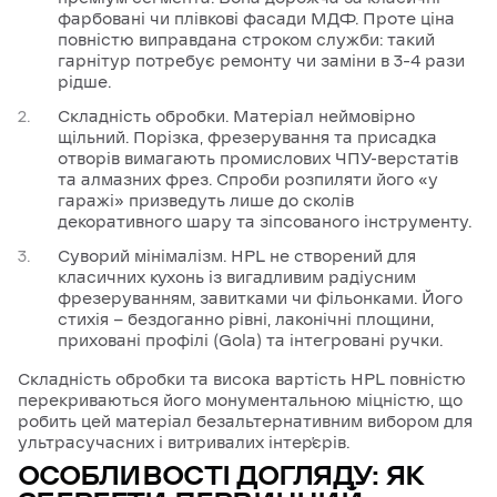
фарбовані чи плівкові фасади МДФ. Проте ціна
повністю виправдана строком служби: такий
гарнітур потребує ремонту чи заміни в 3–4 рази
рідше.
Складність обробки. Матеріал неймовірно
щільний. Порізка, фрезерування та присадка
отворів вимагають промислових ЧПУ-верстатів
та алмазних фрез. Спроби розпиляти його «у
гаражі» призведуть лише до сколів
декоративного шару та зіпсованого інструменту.
Суворий мінімалізм. HPL не створений для
класичних кухонь із вигадливим радіусним
фрезеруванням, завитками чи фільонками. Його
стихія — бездоганно рівні, лаконічні площини,
приховані профілі (Gola) та інтегровані ручки.
Складність обробки та висока вартість HPL повністю
перекриваються його монументальною міцністю, що
робить цей матеріал безальтернативним вибором для
ультрасучасних і витривалих інтер’єрів.
ОСОБЛИВОСТІ ДОГЛЯДУ: ЯК