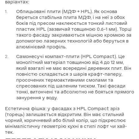
варіантах:
Облицьовані плити (МДФ + HPL). Як основа
береться стабільна плита МДФ, і на неї з обох
боків під пресом наклеюється тонкий листовий
пластик HPL (зазвичай товщиною 0.6–1 мм). Торці
такого фасаду закриваються міцною кромкою за
допомогою лазерних технологій або беруться в
алюмінієвий профіль.
Самонесучі компакт-плити (HPL Compact). Це
монолітний матеріал товщиною від 4 до 12 мм,
який взагалі не має всередині деревних плит. Він
повністю складається з шарів крафт-паперу,
просочених термоактивними смолами та
спресованих під шаленим тиском. Такі фасади
тонкі, витончені та абсолютно не бояться прямого
занурення у воду.
Естетична фішка: у фасадах з HPL Compact зріз
(торець) залишається відкритим. Він має стильний
чорний, коричневий або білий колір, що підкреслює
мінімалістичну геометрію кухні в стилі лофт чи хай-
тек.