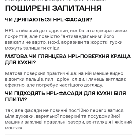
ПОШИРЕНІ ЗАПИТАННЯ
ЧИ ДРЯПАЮТЬСЯ HPL-ФАСАДИ?
HPL стійкіший до подряпин, ніж багато декоративних
покриттів, але повністю “антивандальним” його
вважати не варто. Ножі, абразиви та жорсткі губки
можуть залишати сліди.
МАТОВА ЧИ ГЛЯНЦЕВА HPL-ПОВЕРХНЯ КРАЩА
ДЛЯ КУХНІ?
Матова поверхня практичніша: на ній менше видно
відбитки пальців, пил і дрібні сліди. Глянець виглядає
ефектно, але потребує частішого догляду.
ЧИ ПІДХОДЯТЬ HPL-ФАСАДИ ДЛЯ КУХНІ БІЛЯ
ПЛИТИ?
Так, але фасади не повинні постійно перегріватися.
Біля духовки, варильної поверхні та посудомийної
машини важливі правильні зазори, вентиляція і якісний
монтаж.