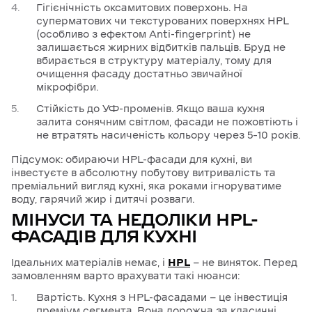
Гігієнічність оксамитових поверхонь. На
суперматових чи текстурованих поверхнях HPL
(особливо з ефектом Anti-fingerprint) не
залишається жирних відбитків пальців. Бруд не
вбирається в структуру матеріалу, тому для
очищення фасаду достатньо звичайної
мікрофібри.
Стійкість до УФ-променів. Якщо ваша кухня
залита сонячним світлом, фасади не пожовтіють і
не втратять насиченість кольору через 5–10 років.
Підсумок: обираючи HPL-фасади для кухні, ви
інвестуєте в абсолютну побутову витривалість та
преміальний вигляд кухні, яка роками ігноруватиме
воду, гарячий жир і дитячі розваги.
МІНУСИ ТА НЕДОЛІКИ HPL-
ФАСАДІВ ДЛЯ КУХНІ
Ідеальних матеріалів немає, і
HPL
— не виняток. Перед
замовленням варто врахувати такі нюанси:
Вартість. Кухня з HPL-фасадами — це інвестиція
преміум сегмента. Вона дорожча за класичні