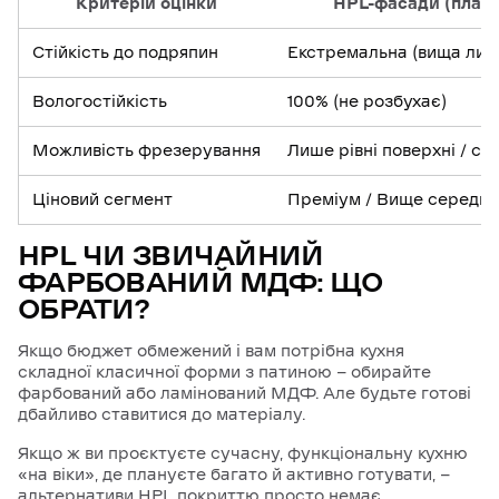
Критерій оцінки
HPL-фасади (пласт
Стійкість до подряпин
Екстремальна (вища лиш
Вологостійкість
100% (не розбухає)
Можливість фрезерування
Лише рівні поверхні / ск
Ціновий сегмент
Преміум / Вище середнь
HPL ЧИ ЗВИЧАЙНИЙ
ФАРБОВАНИЙ МДФ: ЩО
ОБРАТИ?
Якщо бюджет обмежений і вам потрібна кухня
складної класичної форми з патиною — обирайте
фарбований або ламінований МДФ. Але будьте готові
дбайливо ставитися до матеріалу.
Якщо ж ви проєктуєте сучасну, функціональну кухню
«на віки», де плануєте багато й активно готувати, —
альтернативи HPL покриттю просто немає.