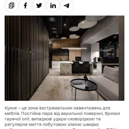
Кухня — це зона екстремальних навантажень для
меблів. Постійна пара від варильної поверхні, бризки
гарячої олії, випадкові удари сковорідкою та
регулярне миття побутовою хімією швидко