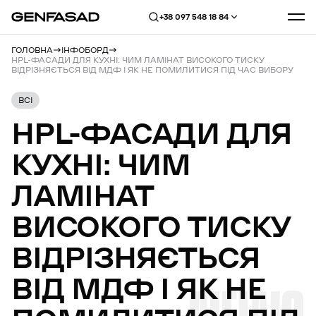
+38 097 548 18 84
ГОЛОВНА
ІНФОБОРД
HPL-ФАСАДИ ДЛЯ КУХНІ: ЧИМ ЛАМІНАТ ВИСОКОГО ТИСКУ
ВІДРІЗНЯЄТЬСЯ ВІД МДФ І ЯК НЕ ПОМИЛИТИСЯ ПІД ЧАС ВИБОРУ
ВСІ
HPL-ФАСАДИ
ДЛЯ
КУХНІ:
ЧИМ
ЛАМІНАТ
ВИСОКОГО
ТИСКУ
ВІДРІЗНЯЄТЬСЯ
ВІД
МДФ
І
ЯК
НЕ