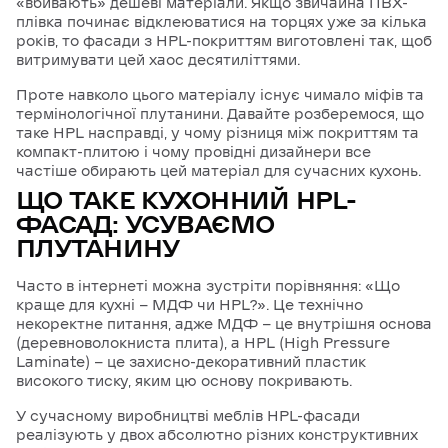
«вбивають» дешеві матеріали. Якщо звичайна ПВХ-
плівка починає відклеюватися на торцях уже за кілька
років, то фасади з HPL-покриттям виготовлені так, щоб
витримувати цей хаос десятиліттями.
Проте навколо цього матеріалу існує чимало міфів та
термінологічної плутанини. Давайте розберемося, що
таке HPL насправді, у чому різниця між покриттям та
компакт-плитою і чому провідні дизайнери все
частіше обирають цей матеріал для сучасних кухонь.
ЩО ТАКЕ КУХОННИЙ HPL-
ФАСАД: УСУВАЄМО
ПЛУТАНИНУ
Часто в інтернеті можна зустріти порівняння: «Що
краще для кухні — МДФ чи HPL?». Це технічно
некоректне питання, адже МДФ — це внутрішня основа
(деревноволокниста плита), а HPL (High Pressure
Laminate) — це захисно-декоративний пластик
високого тиску, яким цю основу покривають.
У сучасному виробництві меблів HPL-фасади
реалізують у двох абсолютно різних конструктивних