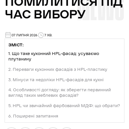
NEWS
ПОМИЛИТИСЯ
ПІД
ЧАС
ВИБОРУ
07 ЛИПНЯ 2026
7 ХВ.
ЗМІСТ:
1. Що таке кухонний HPL-фасад: усуваємо
плутанину
2. Переваги кухонних фасадів з HPL-пластику
3. Мінуси та недоліки HPL-фасадів для кухні
4. Особливості догляду: як зберегти первинний
вигляд таких меблевих фасадів?
5. HPL чи звичайний фарбований МДФ: що обрати?
6. Поширені запитання